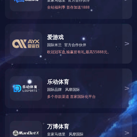
目前百色右江区现代
业成集团感恩各界同仁朋友的
聚信心和力量，抓住发展之机遇