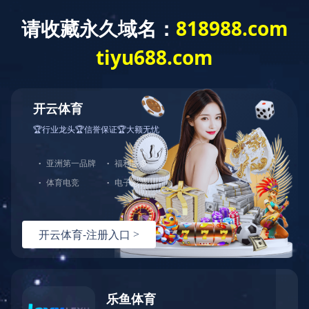
开云kaiyun网页版官网