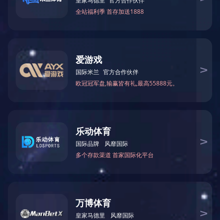
开云kaiyun网页版
年
月，总部设在广西贵
7
园、广西灵山县武利镇木
元，经营产业涵盖项目投
木业加工。
业成集团母公司为贵
司、贵港市万升木业有限
广西业成木业有限公司（
工有限公司（灵山，生产
米、开云kaiyun网页版官网
万吨、胶水
万吨的能
28
50
业成集团以产业发展