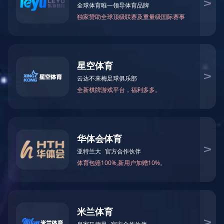
当前位置：
网站开云kaiyun网页版官网
>
关于我们
开云kai