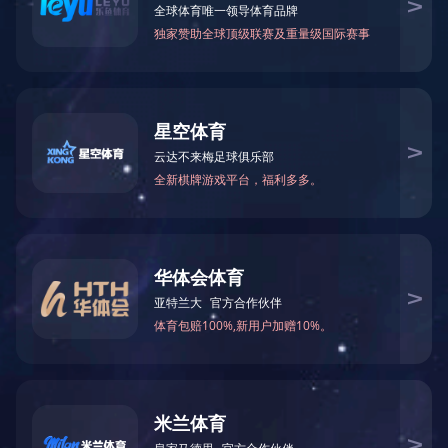
当前位置：
网站开云kaiyun网页版官网
>
产品中心
>
全屋家居
> 苏香垌