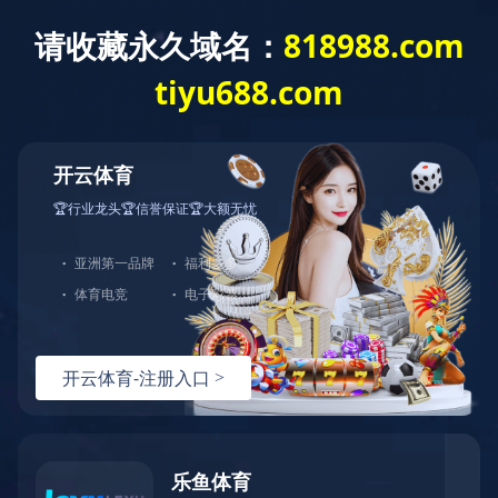
开云kaiyun网页版官网