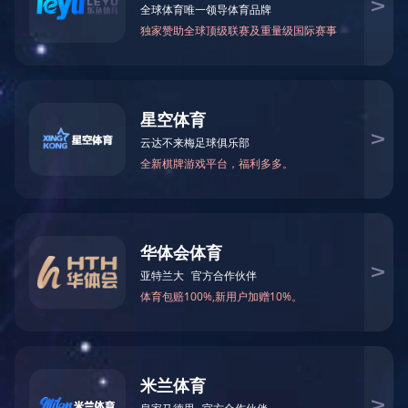
关于我们
开云kaiyun网页版官网-开云kaiyun（中国） （以下简称：业
业园，两大生产基地分布在广西贵港市江南工业园、广西灵山县武利
元，年产值10亿多元，经营产业涵盖项目投融资、木业加工、房
工。...