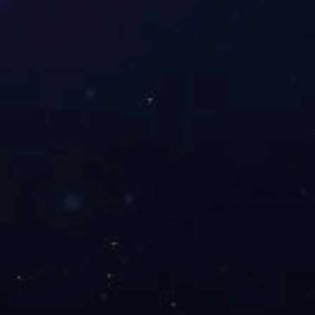
生产基地
业成集团属下有广西业成木业有限公司（灵山）、广西灵山县
业翔木业有限公司（灵山）、广西艾尚嘉家居有限公司、广西
业成化工有限...
查看更多》
|
|
|
网站开云kaiyun网页版官网
关于我们
荣誉资质
开云ka