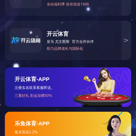
产品介绍
...
〉